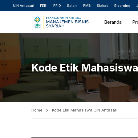
UIN Antasari
FEBI
PPID
Salam
PMB
Siakad
Elearning
J
Beranda
Pro
Kode Etik Mahasiswa
Home
Kode Etik Mahasiswa UIN Antasari