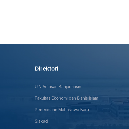
Direktori
UIN Antasari Banjarmasin
Fakultas Ekonomi dan Bisnis Islam
Penerimaan Mahasiswa Baru
Siakad