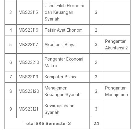
Ushul Fikih Ekonomi
3
MBS23115
dan Keuangan
3
Syariah
4
MBS23116
Tafsir Ayat Ekonomi
2
Pengantar
5
MBS23117
Akuntansi Biaya
3
Akuntansi 2
Pengantar Ekonomi
6
MBS23210
2
Makro
7
MBS23119
Komputer Bisnis
3
Manajemen
Pengantar
8
MBS23120
3
Keuangan Syariah
Manajemen
Kewirausahaan
9
MBS23121
3
Syariah
Total SKS Semester 3
24