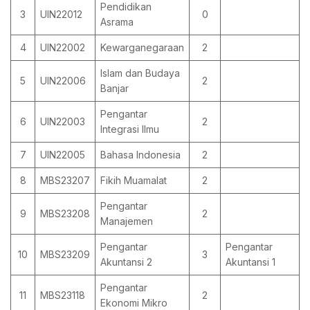
Pendidikan
3
UIN22012
0
Asrama
4
UIN22002
Kewarganegaraan
2
Islam dan Budaya
5
UIN22006
2
Banjar
Pengantar
6
UIN22003
2
Integrasi Ilmu
7
UIN22005
Bahasa Indonesia
2
8
MBS23207
Fikih Muamalat
2
Pengantar
9
MBS23208
2
Manajemen
Pengantar
Pengantar
10
MBS23209
3
Akuntansi 2
Akuntansi 1
Pengantar
11
MBS23118
2
Ekonomi Mikro