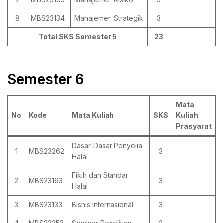
8
MBS23134
Manajemen Strategik
3
Total SKS Semester 5
23
Semester 6
Mata
No
Kode
Mata Kuliah
SKS
Kuliah
Prasyarat
Dasar-Dasar Penyelia
1
MBS23262
3
Halal
Fikih dan Standar
2
MBS23163
3
Halal
3
MBS23133
Bisnis Internasional
3
4
MBS23252
Seminar Penelitian
3