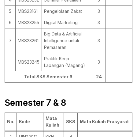
5
MBS23161
Pengelolaan Zakat
3
6
MBS23255
Digital Marketing
3
Big Data & Artificial
7
MBS23261
Intelligence untuk
3
Pemasaran
Praktik Kerja
MBS23245
3
Lapangan (Magang)
Total SKS Semester 6
24
Semester 7 & 8
Mata
No.
Kode
SKS
Mata Kuliah Prasyarat
Kuliah
1
UIN22013
KKN
4