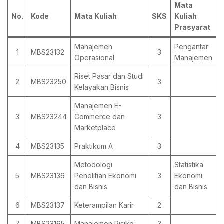
Mata
No.
Kode
Mata Kuliah
SKS
Kuliah
Prasyarat
Manajemen
Pengantar
1
MBS23132
3
Operasional
Manajemen
Riset Pasar dan Studi
2
MBS23250
3
Kelayakan Bisnis
Manajemen E-
3
MBS23244
Commerce dan
3
Marketplace
4
MBS23135
Praktikum A
3
Metodologi
Statistika
5
MBS23136
Penelitian Ekonomi
3
Ekonomi
dan Bisnis
dan Bisnis
6
MBS23137
Keterampilan Karir
2
7
MBS23165
Manajemen Risiko
3