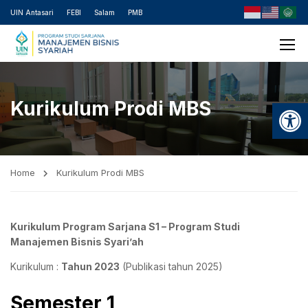
UIN Antasari
FEBI
Salam
PMB
Open
Kurikulum Prodi MBS
Home
Kurikulum Prodi MBS
Kurikulum Program Sarjana S1 – Program Studi
Manajemen Bisnis Syari’ah
Kurikulum :
Tahun 2023
(Publikasi tahun 2025)
Semester 1