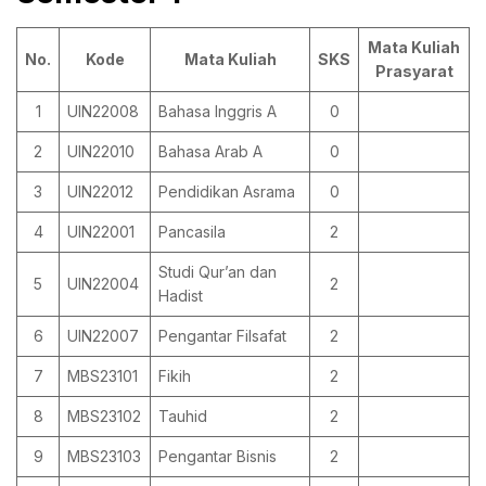
Mata Kuliah
No.
Kode
Mata Kuliah
SKS
Prasyarat
1
UIN22008
Bahasa Inggris A
0
2
UIN22010
Bahasa Arab A
0
3
UIN22012
Pendidikan Asrama
0
4
UIN22001
Pancasila
2
Studi Qur’an dan
5
UIN22004
2
Hadist
6
UIN22007
Pengantar Filsafat
2
7
MBS23101
Fikih
2
8
MBS23102
Tauhid
2
9
MBS23103
Pengantar Bisnis
2