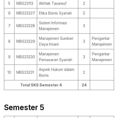
5
MBS23113
Akhlak Tasawuf
2
6
MBS23227
Etika Bisnis Syariah
2
Sistem Informasi
7
MBS23228
3
Manajemen
Manajemen Sumber
Pengantar
8
MBS23229
3
Daya Insani
Manajemen
Manajemen
Pengantar
9
MBS23230
3
Pemasaran Syariah
Manajemen
Aspek Hukum dalam
10
MBS23231
2
Bisnis
Total SKS Semester 4
24
Semester 5