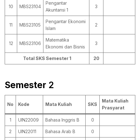
Pengantar
10
MBS23104
3
Akuntansi 1
Pengantar Ekonomi
11
MBS23105
2
Islam
Matematika
12
MBS23106
3
Ekonomi dan Bisnis
Total SKS Semester 1
20
Semester
2
Mata Kuliah
No
Kode
Mata Kuliah
SKS
Prasyarat
1
UIN22009
Bahasa Inggris B
0
2
UIN22011
Bahasa Arab B
0